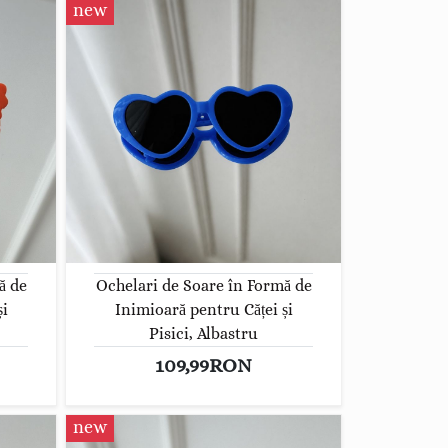
new
ă de
Ochelari de Soare în Formă de
și
Inimioară pentru Căței și
Pisici, Albastru
109,99RON
new