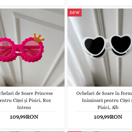
new
helari de Soare Princess
Ochelari de Soare în Form
entru Căței și Pisici, Roz
Inimioară pentru Căței 
Intens
Pisici, Alb
109,99RON
109,99RON