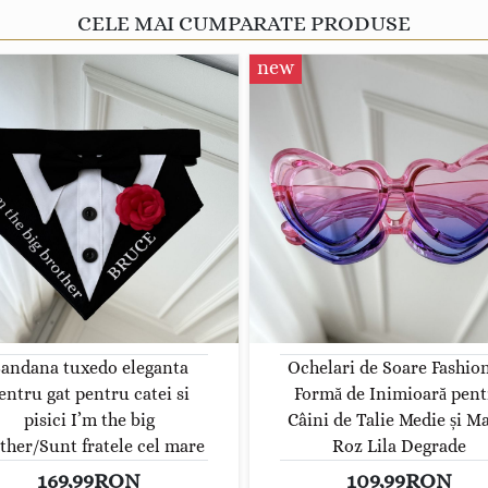
CELE MAI CUMPARATE PRODUSE
new
andana tuxedo eleganta
Ochelari de Soare Fashion
entru gat pentru catei si
Formă de Inimioară pent
pisici I’m the big
Câini de Talie Medie și Ma
ther/Sunt fratele cel mare
Roz Lila Degrade
169,99RON
109,99RON