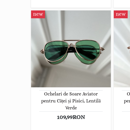
new
new
Ochelari de Soare Aviator
O
pentru Căței și Pisici, Lentilă
pen
Verde
109,99RON