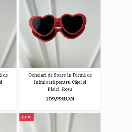
ă de
Ochelari de Soare în Formă de
și
Inimioară pentru Căței și
Pisici, Roșu
109,99RON
new