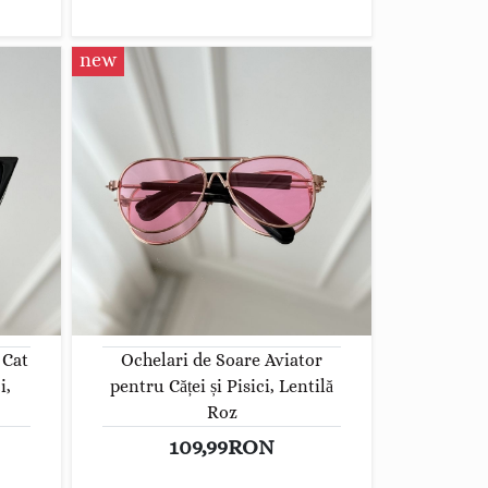
new
 Cat
Ochelari de Soare Aviator
i,
pentru Căței și Pisici, Lentilă
Roz
109,99RON