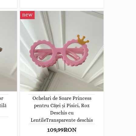
new
or
Ochelari de Soare Princess
tilă
pentru Căței și Pisici, Roz
Deschis cu
LentileTransparente deschis
109,99RON