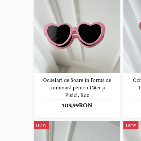
Ochelari de Soare în Formă de
Och
Inimioară pentru Căței și
I
Pisici, Roz
109,99RON
new
new