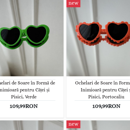
new
elari de Soare în Formă de
Ochelari de Soare în Form
nimioară pentru Căței și
Inimioară pentru Căței 
Pisici, Verde
Pisici, Portocaliu
109,99RON
109,99RON
new