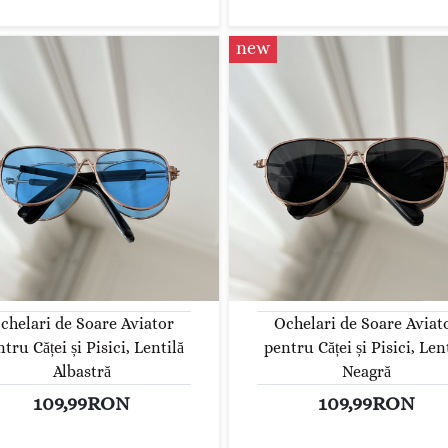
new
chelari de Soare Aviator
Ochelari de Soare Aviat
tru Căței și Pisici, Lentilă
pentru Căței și Pisici, Len
Albastră
Neagră
109,99RON
109,99RON