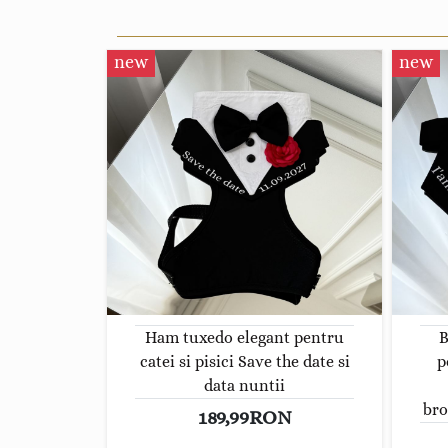
new
new
Ham tuxedo elegant pentru
B
catei si pisici Save the date si
p
data nuntii
bro
189,99RON