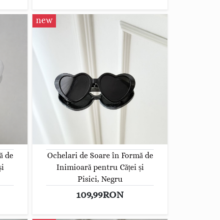
new
ă de
Ochelari de Soare în Formă de
și
Inimioară pentru Căței și
Pisici, Negru
109,99RON