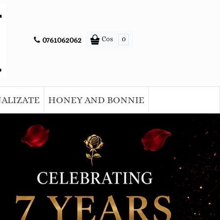
Cos
0
0761062062
NALIZATE
HONEY AND BONNIE