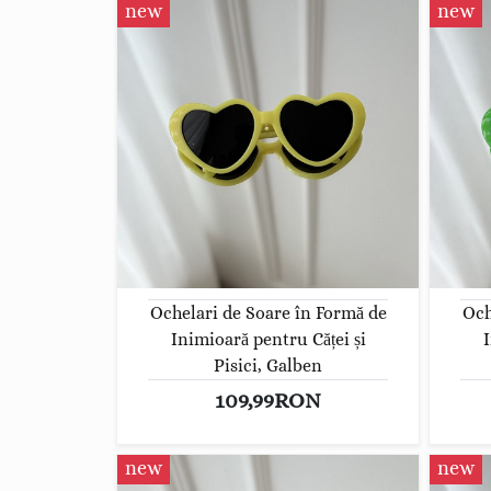
new
new
Ochelari de Soare în Formă de
Och
Inimioară pentru Căței și
I
Pisici, Galben
109,99RON
new
new