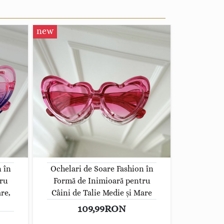
new
 în
Ochelari de Soare Fashion în
ru
Formă de Inimioară pentru
re,
Câini de Talie Medie și Mare
109,99RON