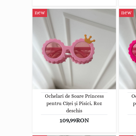
new
new
Ochelari de Soare Princess
Oc
pentru Căței și Pisici, Roz
p
deschis
109,99RON