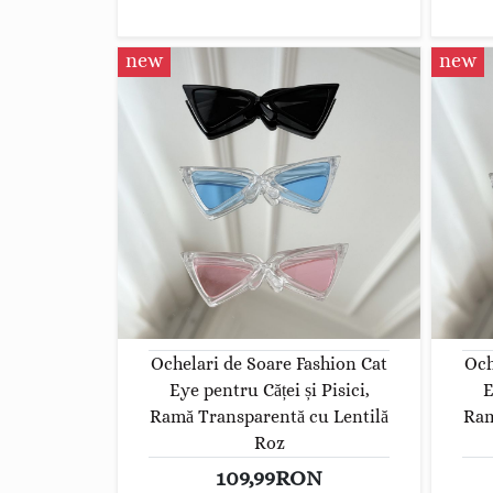
new
new
Ochelari de Soare Fashion Cat
Och
Eye pentru Căței și Pisici,
E
Ramă Transparentă cu Lentilă
Ram
Roz
109,99RON