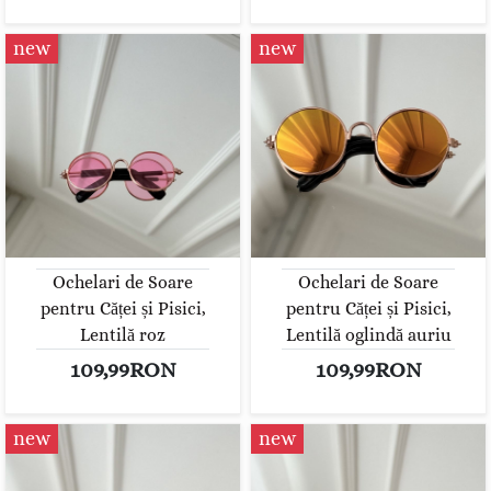
new
new
Ochelari de Soare
Ochelari de Soare
pentru Căței și Pisici,
pentru Căței și Pisici,
Lentilă roz
Lentilă oglindă auriu
109,99RON
109,99RON
new
new