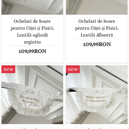
Ochelari de Soare
Ochelari de Soare
pentru Căței și Pisici,
pentru Căței și Pisici,
Lentilă oglindă
Lentilă Albastră
argintiu
109,99RON
109,99RON
new
new