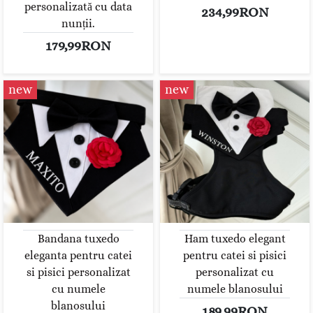
personalizată cu data
234,99RON
nunții.
179,99RON
new
new
Bandana tuxedo
Ham tuxedo elegant
eleganta pentru catei
pentru catei si pisici
si pisici personalizat
personalizat cu
cu numele
numele blanosului
blanosului
189,99RON