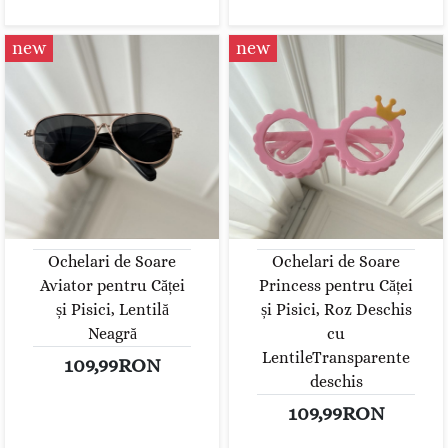
new
new
Ochelari de Soare
Ochelari de Soare
Aviator pentru Căței
Princess pentru Căței
și Pisici, Lentilă
și Pisici, Roz Deschis
Neagră
cu
LentileTransparente
109,99RON
deschis
109,99RON