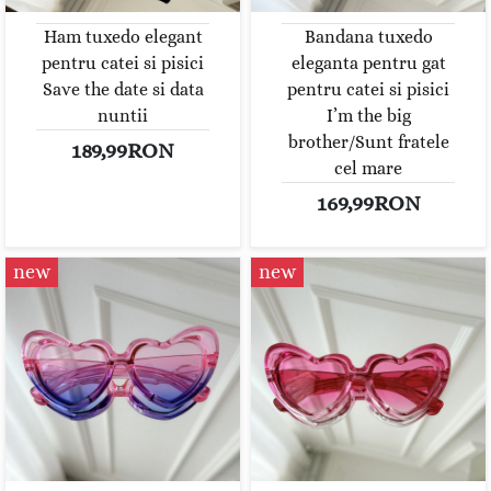
Ham tuxedo elegant
Bandana tuxedo
pentru catei si pisici
eleganta pentru gat
Save the date si data
pentru catei si pisici
nuntii
I’m the big
brother/Sunt fratele
189,99RON
cel mare
169,99RON
new
new