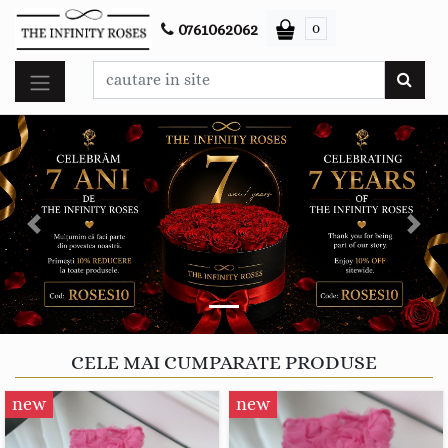
0
0761062062
Previous
Next
CELE MAI CUMPARATE PRODUSE
new
new