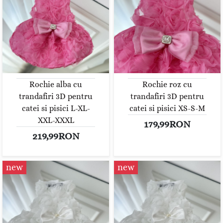
Rochie alba cu
Rochie roz cu
trandafiri 3D pentru
trandafiri 3D pentru
catei si pisici L-XL-
catei si pisici XS-S-M
XXL-XXXL
179,99RON
219,99RON
new
new