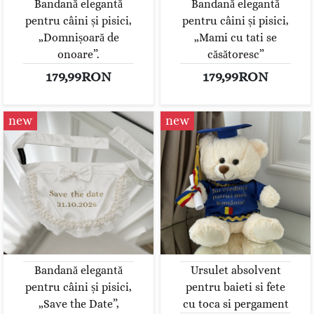
Bandană elegantă
Bandană elegantă
pentru câini și pisici,
pentru câini și pisici,
„Domnișoară de
„Mami cu tati se
onoare”.
căsătoresc”
179,99RON
179,99RON
new
new
Bandană elegantă
Ursulet absolvent
pentru câini și pisici,
pentru baieti si fete
„Save the Date”,
cu toca si pergament