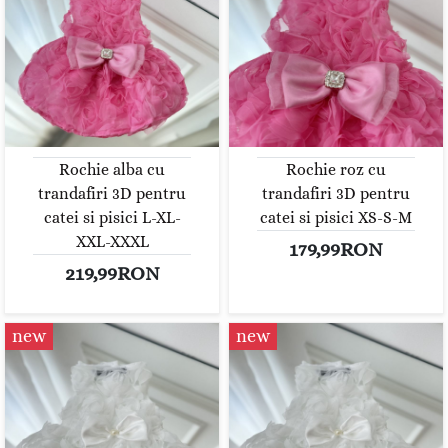
Rochie alba cu
Rochie roz cu
trandafiri 3D pentru
trandafiri 3D pentru
catei si pisici L-XL-
catei si pisici XS-S-M
XXL-XXXL
179,99RON
219,99RON
new
new