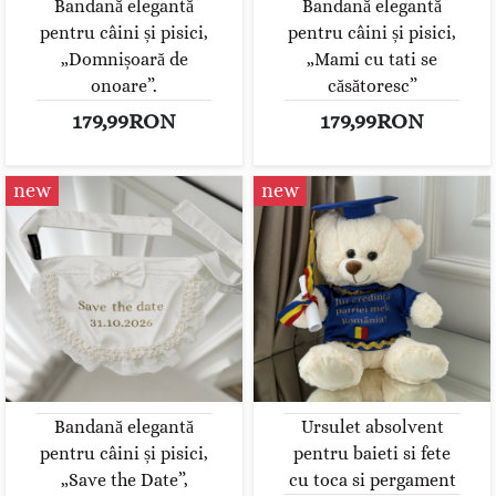
Bandană elegantă
Bandană elegantă
pentru câini și pisici,
pentru câini și pisici,
„Domnișoară de
„Mami cu tati se
onoare”.
căsătoresc”
179,99RON
179,99RON
new
new
Bandană elegantă
Ursulet absolvent
pentru câini și pisici,
pentru baieti si fete
„Save the Date”,
cu toca si pergament