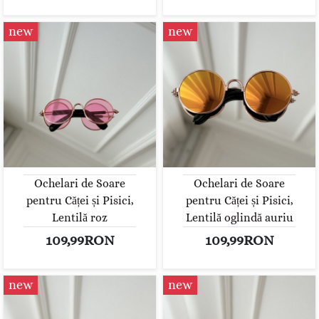
new
new
Ochelari de Soare
Ochelari de Soare
pentru Căței și Pisici,
pentru Căței și Pisici,
Lentilă roz
Lentilă oglindă auriu
109,99RON
109,99RON
new
new