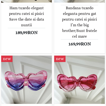
Ham tuxedo elegant
Bandana tuxedo
pentru catei si pisici
eleganta pentru gat
Save the date si data
pentru catei si pisici
nuntii
I’m the big
brother/Sunt fratele
189,99RON
cel mare
169,99RON
new
new