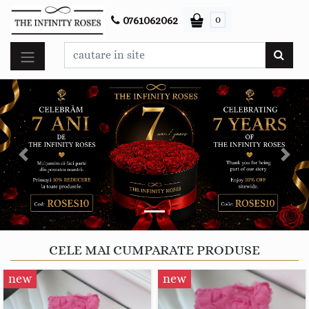
0
0761062062
Previous
Next
CELE MAI CUMPARATE PRODUSE
new
new