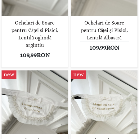
Ochelari de Soare
Ochelari de Soare
pentru Căței și Pisici,
pentru Căței și Pisici,
Lentilă oglindă
Lentilă Albastră
argintiu
109,99RON
109,99RON
new
new