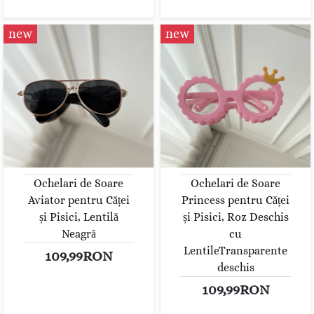
new
new
Ochelari de Soare
Ochelari de Soare
Aviator pentru Căței
Princess pentru Căței
și Pisici, Lentilă
și Pisici, Roz Deschis
Neagră
cu
LentileTransparente
109,99RON
deschis
109,99RON