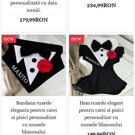
personalizată cu data
234,99RON
nunții.
179,99RON
new
new
Bandana tuxedo
Ham tuxedo elegant
eleganta pentru catei
pentru catei si pisici
si pisici personalizat
personalizat cu
cu numele
numele blanosului
blanosului
189,99RON