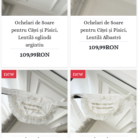
Ochelari de Soare
Ochelari de Soare
pentru Căței și Pisici,
pentru Căței și Pisici,
Lentilă oglindă
Lentilă Albastră
argintiu
109,99RON
109,99RON
new
new