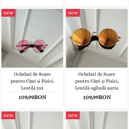
new
new
Ochelari de Soare
Ochelari de Soare
pentru Căței și Pisici,
pentru Căței și Pisici,
Lentilă roz
Lentilă oglindă auriu
109,99RON
109,99RON
new
new