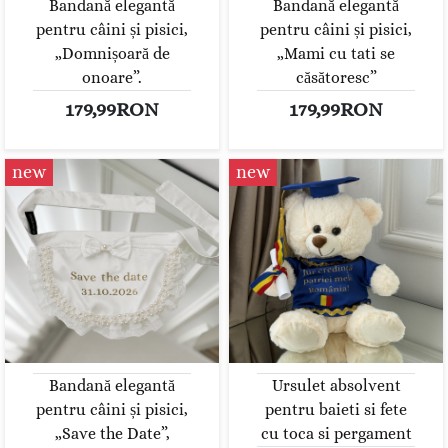
Bandană elegantă
Bandană elegantă
pentru câini și pisici,
pentru câini și pisici,
„Domnișoară de
„Mami cu tati se
onoare”.
căsătoresc”
179,99RON
179,99RON
new
new
Bandană elegantă
Ursulet absolvent
pentru câini și pisici,
pentru baieti si fete
„Save the Date”,
cu toca si pergament