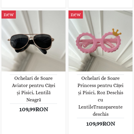
new
new
Ochelari de Soare
Ochelari de Soare
Aviator pentru Căței
Princess pentru Căței
și Pisici, Lentilă
și Pisici, Roz Deschis
Neagră
cu
LentileTransparente
109,99RON
deschis
109,99RON