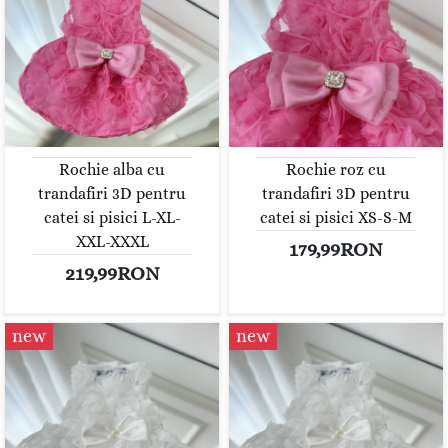
Rochie alba cu
Rochie roz cu
trandafiri 3D pentru
trandafiri 3D pentru
catei si pisici L-XL-
catei si pisici XS-S-M
XXL-XXXL
179,99RON
219,99RON
new
new