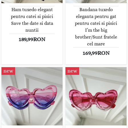
Ham tuxedo elegant
Bandana tuxedo
pentru catei si pisici
eleganta pentru gat
Save the date si data
pentru catei si pisici
nuntii
I’m the big
brother/Sunt fratele
189,99RON
cel mare
169,99RON
new
new