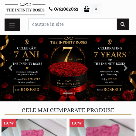
0
0761062062
Previous
Next
CELE MAI CUMPARATE PRODUSE
new
new