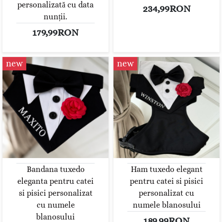
personalizată cu data
234,99RON
nunții.
179,99RON
new
new
Bandana tuxedo
Ham tuxedo elegant
eleganta pentru catei
pentru catei si pisici
si pisici personalizat
personalizat cu
cu numele
numele blanosului
blanosului
189,99RON