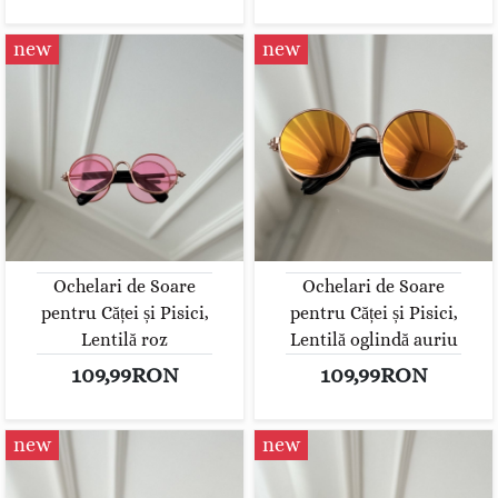
new
new
Ochelari de Soare
Ochelari de Soare
pentru Căței și Pisici,
pentru Căței și Pisici,
Lentilă roz
Lentilă oglindă auriu
109,99RON
109,99RON
new
new