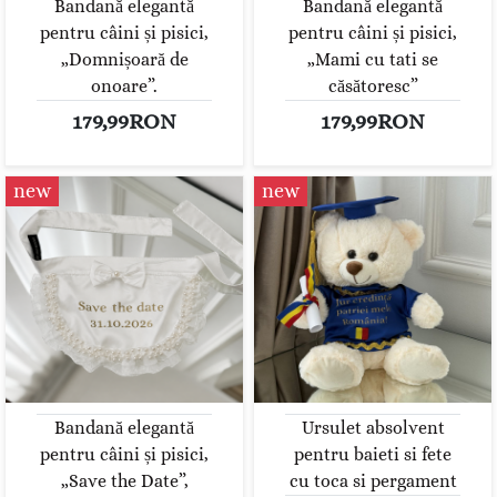
Bandană elegantă
Bandană elegantă
pentru câini și pisici,
pentru câini și pisici,
„Domnișoară de
„Mami cu tati se
onoare”.
căsătoresc”
179,99RON
179,99RON
new
new
Bandană elegantă
Ursulet absolvent
pentru câini și pisici,
pentru baieti si fete
„Save the Date”,
cu toca si pergament