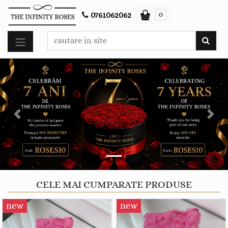
0
0761062062
Previous
Next
CELE MAI CUMPARATE PRODUSE
new
new