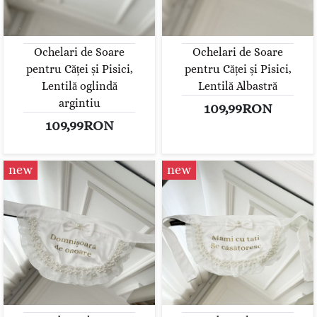
Ochelari de Soare
Ochelari de Soare
pentru Căței și Pisici,
pentru Căței și Pisici,
Lentilă oglindă
Lentilă Albastră
argintiu
109,99RON
109,99RON
new
new