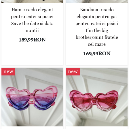
Ham tuxedo elegant
Bandana tuxedo
pentru catei si pisici
eleganta pentru gat
Save the date si data
pentru catei si pisici
nuntii
I’m the big
brother/Sunt fratele
189,99RON
cel mare
169,99RON
new
new