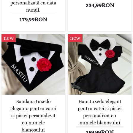
personalizată cu data
234,99RON
nunții.
179,99RON
new
new
Bandana tuxedo
Ham tuxedo elegant
eleganta pentru catei
pentru catei si pisici
si pisici personalizat
personalizat cu
cu numele
numele blanosului
blanosului
189,99RON