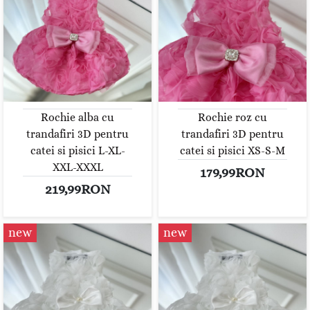
Rochie alba cu
Rochie roz cu
trandafiri 3D pentru
trandafiri 3D pentru
catei si pisici L-XL-
catei si pisici XS-S-M
XXL-XXXL
179,99RON
219,99RON
new
new