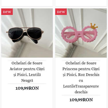
new
new
Ochelari de Soare
Ochelari de Soare
Aviator pentru Căței
Princess pentru Căței
și Pisici, Lentilă
și Pisici, Roz Deschis
Neagră
cu
LentileTransparente
109,99RON
deschis
109,99RON