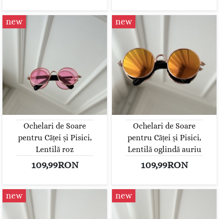
new
new
Ochelari de Soare
Ochelari de Soare
pentru Căței și Pisici,
pentru Căței și Pisici,
Lentilă roz
Lentilă oglindă auriu
109,99RON
109,99RON
new
new