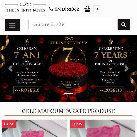
0
0761062062
Previous
Next
CELE MAI CUMPARATE PRODUSE
new
new