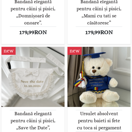
Bandană elegantă
Bandană elegantă
pentru câini și pisici,
pentru câini și pisici,
„Domnișoară de
„Mami cu tati se
onoare”.
căsătoresc”
179,99RON
179,99RON
new
new
Bandană elegantă
Ursulet absolvent
pentru câini și pisici,
pentru baieti si fete
„Save the Date”,
cu toca si pergament