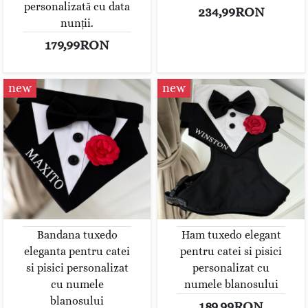
personalizată cu data
234,99RON
nunții.
179,99RON
new
new
Bandana tuxedo
Ham tuxedo elegant
eleganta pentru catei
pentru catei si pisici
si pisici personalizat
personalizat cu
cu numele
numele blanosului
blanosului
189,99RON