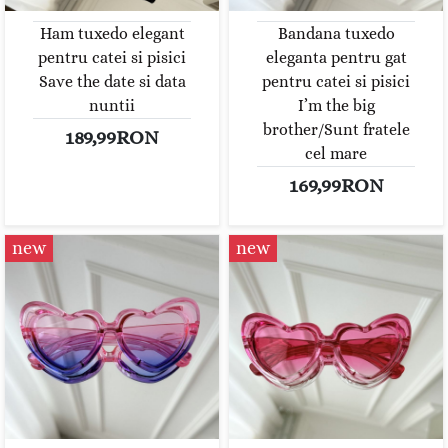
Ham tuxedo elegant
Bandana tuxedo
pentru catei si pisici
eleganta pentru gat
Save the date si data
pentru catei si pisici
nuntii
I’m the big
brother/Sunt fratele
189,99RON
cel mare
169,99RON
new
new