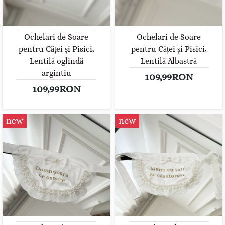
Ochelari de Soare
Ochelari de Soare
pentru Căței și Pisici,
pentru Căței și Pisici,
Lentilă oglindă
Lentilă Albastră
argintiu
109,99RON
109,99RON
new
new