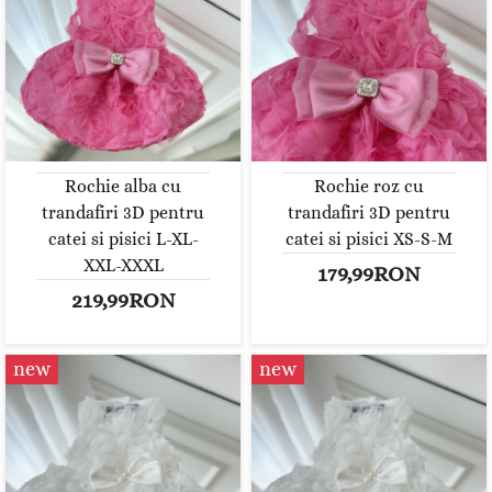
Rochie alba cu
Rochie roz cu
trandafiri 3D pentru
trandafiri 3D pentru
catei si pisici L-XL-
catei si pisici XS-S-M
XXL-XXXL
179,99RON
219,99RON
new
new