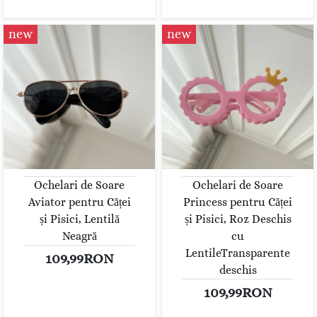
new
new
Ochelari de Soare
Ochelari de Soare
Aviator pentru Căței
Princess pentru Căței
și Pisici, Lentilă
și Pisici, Roz Deschis
Neagră
cu
LentileTransparente
109,99RON
deschis
109,99RON