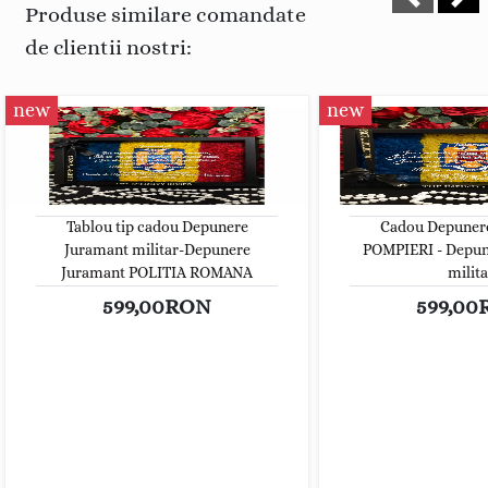
Produse similare comandate
de clientii nostri:
new
new
Tablou tip cadou Depunere
Cadou Depuner
Juramant militar-Depunere
POMPIERI - Depun
Juramant POLITIA ROMANA
milita
599,00RON
599,0