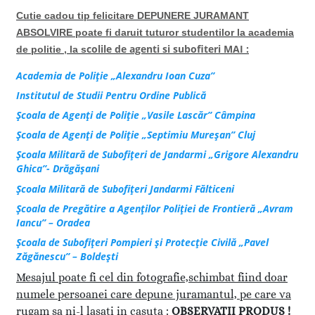
Cutie cadou tip felicitare DEPUNERE JURAMANT
ABSOLVIRE poate fi daruit tuturor studentilor la academia
colile de agenti si subofiteri
MAI :
de politie ,
la s
Academia de Poliţie „Alexandru Ioan Cuza”
Institutul de Studii Pentru Ordine Publică
Şcoala de Agenţi de Poliţie „Vasile Lascăr” Câmpina
Şcoala de Agenţi de Poliţie „Septimiu Mureşan” Cluj
Şcoala Militară de Subofiţeri de Jandarmi „Grigore Alexandru
Ghica”- Drăgăşani
Şcoala Militară de Subofiţeri Jandarmi Fălticeni
Şcoala de Pregătire a Agenţilor Poliţiei de Frontieră „Avram
Iancu” – Oradea
Şcoala de Subofiţeri Pompieri şi Protecţie Civilă „Pavel
Zăgănescu” – Boldeşti
Mesajul poate fi cel din fotografie,schimbat fiind doar
numele persoanei care depune juramantul, pe care va
rugam sa ni-l lasati in casuta :
OBSERVATII PRODUS !