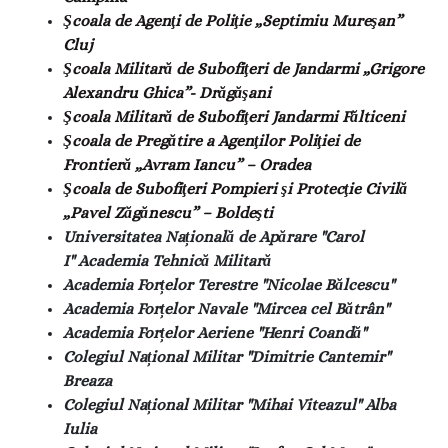
Şcoala de Agenţi de Poliţie „Septimiu Mureşan”
Cluj
Şcoala Militară de Subofiţeri de Jandarmi „Grigore
Alexandru Ghica”- Drăgăşani
Şcoala Militară de Subofiţeri Jandarmi Fălticeni
Şcoala de Pregătire a Agenţilor Poliţiei de
Frontieră „Avram Iancu” – Oradea
Şcoala de Subofiţeri Pompieri şi Protecţie Civilă
„Pavel Zăgănescu” – Boldeşti
Universitatea Națională de Apărare "Carol
I"
Academia Tehnică Militară
Academia Forțelor Terestre "Nicolae Bălcescu"
Academia Forțelor Navale "Mircea cel Bătrân"
Academia Forțelor Aeriene "Henri Coandă"
Colegiul Național Militar "Dimitrie Cantemir"
Breaza
Colegiul Național Militar "Mihai Viteazul" Alba
Iulia