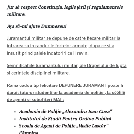
Jur să respect Constituţia, legile ţării şi regulamentele
militare.
Aşa să-mi ajute Dumnezeu!
Juramantul militar se depune de catre fiecare militar la
intrarea sa in randurile fortelor armate, dupa ce si-a
insusit principalele indatoriri ce ii revin.
Semnificatiile Juramantului militar, ale Drapelului de lupta
si cerintele disciplinei militare.
Rama cadou tip felicitare DEPUNERE JURAMANT poate fi
colile
daruit tuturor studentilor la academia de politie ,
la s
de agenti si subofiteri
MAI :
Academia de Poliţie „Alexandru Ioan Cuza”
Institutul de Studii Pentru Ordine Publică
Şcoala de Agenţi de Poliţie „Vasile Lascăr”
Câmpina