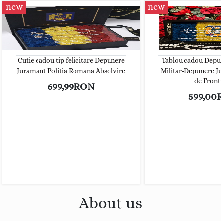
new
new
Tablou cadou Depu
Cutie cadou tip felicitare Depunere
Militar-Depunere J
Juramant Politia Romana Absolvire
de Front
699,99RON
599,0
About us