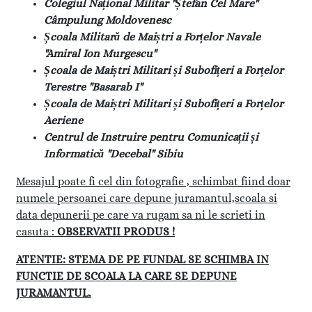
Colegiul Național Militar "Ștefan Cel Mare"
Câmpulung Moldovenesc
Școala Militară de Maiștri a Forțelor Navale
"Amiral Ion Murgescu"
Școala de Maiștri Militari și Subofițeri a Forțelor
Terestre "Basarab I"
Școala de Maiștri Militari și Subofițeri a Forțelor
Aeriene
Centrul de Instruire pentru Comunicații și
Informatică "Decebal" Sibiu
Mesajul poate fi cel din fotografie , schimbat fiind doar
numele persoanei care depune juramantul,scoala si
data depunerii pe care va rugam sa ni le scrieti in
casuta :
OBSERVATII PRODUS !
ATENTIE: STEMA DE PE FUNDAL SE SCHIMBA IN
FUNCTIE DE SCOALA LA CARE SE DEPUNE
JURAMANTUL.