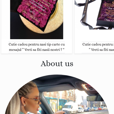
Cutie cadou pentru nasi tip carte cu
Cutie cadou pentru 
mesajul ” Vreti sa fiti nasii nostri ? “
” Vreti sa fiti nas
699,00RON
499,0
About us