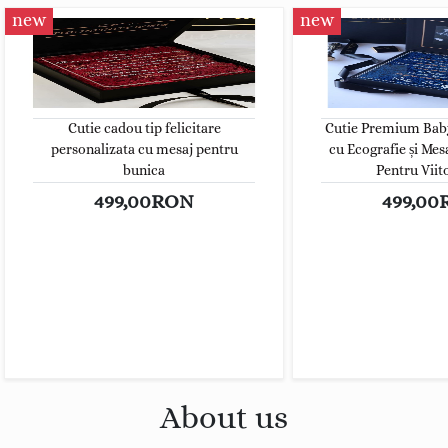
new
new
Cutie cadou tip felicitare
Cutie Premium Ba
personalizata cu mesaj pentru
cu Ecografie și Mes
bunica
Pentru Viito
499,00RON
499,0
About us