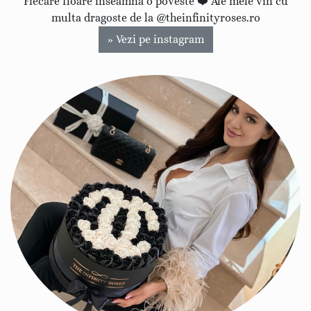
Fiecare floare inseamna o poveste ❤️ Ale mele vin cu
multa dragoste de la @theinfinityroses.ro
» Vezi pe instagram